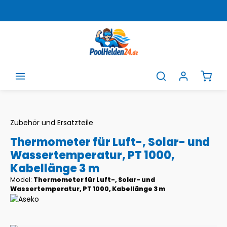
Zum Hauptinhalt springen
Ware
Zubehör und Ersatzteile
Thermometer für Luft-, Solar- und
Wassertemperatur, PT 1000,
Kabellänge 3 m
Model:
Thermometer für Luft-, Solar- und
Wassertemperatur, PT 1000, Kabellänge 3 m