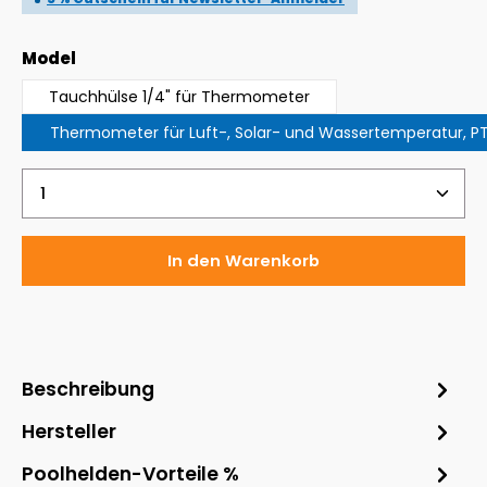
auswählen
Model
Tauchhülse 1/4" für Thermometer
Thermometer für Luft-, Solar- und Wassertemperatur, PT
Produkt Anzahl: Gib den gewünschten Wert ein 
In den Warenkorb
Beschreibung
Hersteller
Poolhelden-Vorteile %