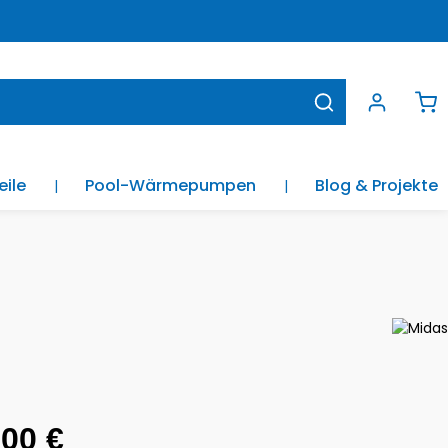
War
eile
Pool-Wärmepumpen
Blog & Projekte
is:
,00 €