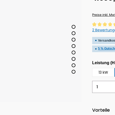
Preise inkl. M
Durchschnitt
2 Bewertun
Versandkos
5 % Gutsch
Leistung (H
13 kW
Produkt
Vorteile