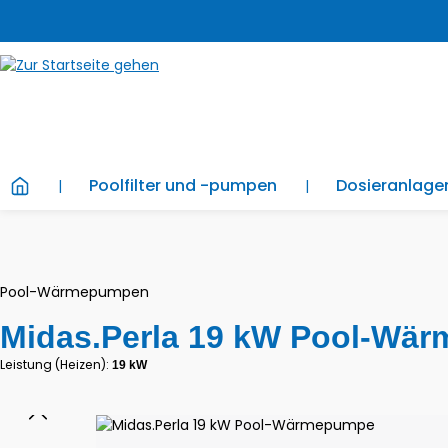
 Hauptinhalt springen
Zur Suche springen
Zur Hauptnavigation springen
Poolfilter und -pumpen
Dosieranlag
Pool-Wärmepumpen
Midas.Perla 19 kW Pool-Wä
Leistung (Heizen):
19 kW
Bildergalerie überspringen