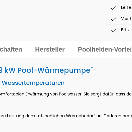
Leis
Vier 
Effiz
chaften
Hersteller
Poolhelden-Vortei
a 19 kW Pool-Wärmepumpe"
e Wassertemperaturen
omfortablen Erwärmung von Poolwasser. Sie sorgt dafür, dass d
re Leistung dem tatsächlichen Wärmebedarf an. Dadurch arbeitet