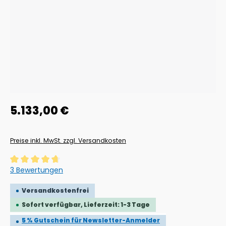
Regulärer Preis:
5.133,00 €
Preise inkl. MwSt. zzgl. Versandkosten
Durchschnittliche Bewertung von 4.67 von 5 Sternen
3 Bewertungen
Versandkostenfrei
Sofort verfügbar, Lieferzeit: 1-3 Tage
5 % Gutschein für Newsletter-Anmelder