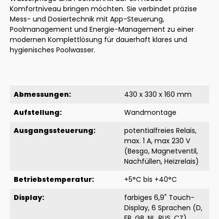
Komfortniveau bringen möchten. Sie verbindet präzise
Mess- und Dosiertechnik mit App-Steuerung,
Poolmanagement und Energie-Management zu einer
modernen Komplettlösung für dauerhaft klares und
hygienisches Poolwasser.
Abmessungen:
430 x 330 x 160 mm
Aufstellung:
Wandmontage
Ausgangssteuerung:
potentialfreies Relais,
max. 1 A, max 230 V
(Besgo, Magnetventil,
Nachfüllen, Heizrelais)
Betriebstemperatur:
+5°C bis +40°C
Display:
farbiges 6,9" Touch-
Display, 6 Sprachen (D,
FR, GB, NL, RUS, CZ)