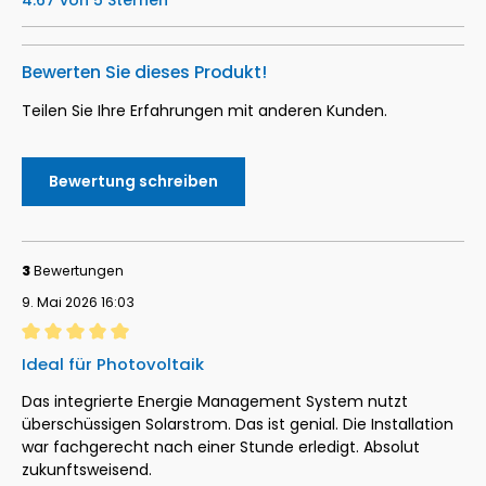
Durchschnittliche Bewertung von 4.67 von 5 Sternen
Bewerten Sie dieses Produkt!
Teilen Sie Ihre Erfahrungen mit anderen Kunden.
Bewertung schreiben
3
Bewertungen
9. Mai 2026 16:03
Bewertung mit 5 von 5 Sternen
Ideal für Photovoltaik
Das integrierte Energie Management System nutzt
überschüssigen Solarstrom. Das ist genial. Die Installation
war fachgerecht nach einer Stunde erledigt. Absolut
zukunftsweisend.