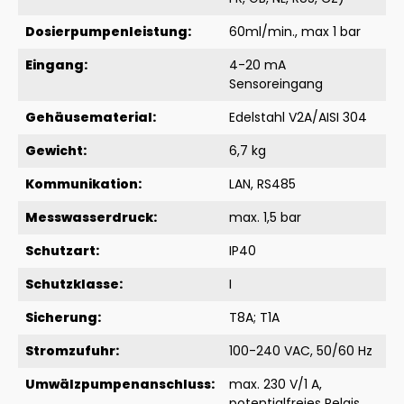
Dosierpumpenleistung:
60ml/min., max 1 bar
Eingang:
4-20 mA
Sensoreingang
Gehäusematerial:
Edelstahl V2A/AISI 304
Gewicht:
6,7 kg
Kommunikation:
LAN, RS485
Messwasserdruck:
max. 1,5 bar
Schutzart:
IP40
Schutzklasse:
I
Sicherung:
T8A; T1A
Stromzufuhr:
100-240 VAC, 50/60 Hz
Umwälzpumpenanschluss:
max. 230 V/1 A,
potentialfreies Relais