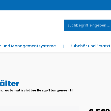
en und Managementsysteme
Zubehör und Ersatzt
älter
ng:
automatisch über Besgo Stangenventil
Regulärer Pre