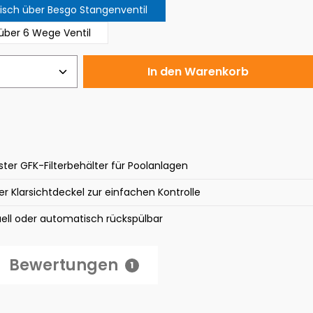
sch über Besgo Stangenventil
über 6 Wege Ventil
 Anzahl: Gib den gewünschten Wert ei
In den Warenkorb
ter GFK-Filterbehälter für Poolanlagen
r Klarsichtdeckel zur einfachen Kontrolle
ell oder automatisch rückspülbar
Bewertungen
1