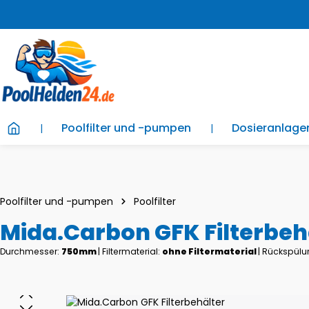
m Hauptinhalt springen
Zur Suche springen
Zur Hauptnavigation springen
Poolfilter und -pumpen
Dosieranlag
Poolfilter und -pumpen
Poolfilter
Mida.Carbon GFK Filterbeh
Durchmesser:
750mm
|
Filtermaterial:
ohne Filtermaterial
|
Rückspülu
Bildergalerie überspringen