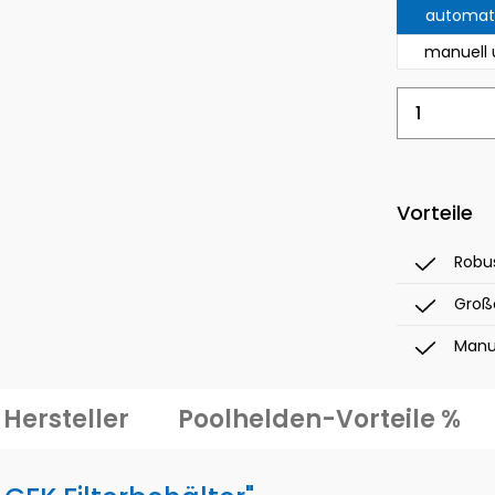
automati
manuell 
Produkt
Vorteile
Robus
Große
Manu
Hersteller
Poolhelden-Vorteile %