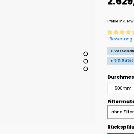
2.529
Preise inkl. M
Durchschnitt
1 Bewertung
Versandk
5 % Guts
Durchmes
500mm
Filtermate
Rückspül