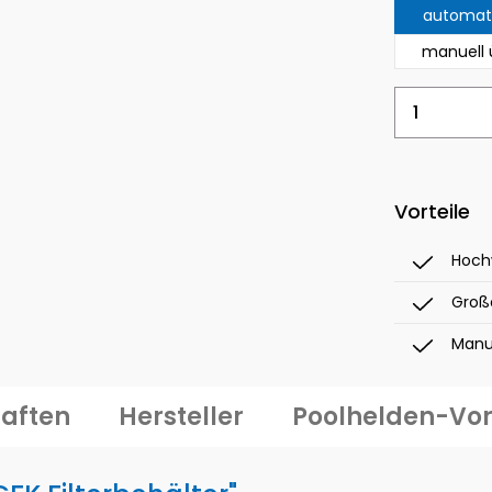
automati
manuell 
Produkt
Vorteile
Hochw
Große
Manu
aften
Hersteller
Poolhelden-Vor