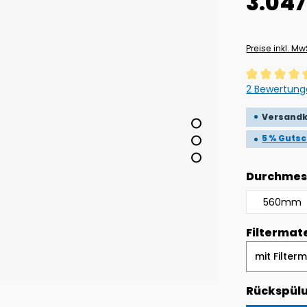
3.047
Preise inkl. M
Durchschnitt
2 Bewertun
Versandk
5 % Guts
Durchmes
560mm
Filtermate
Rückspül