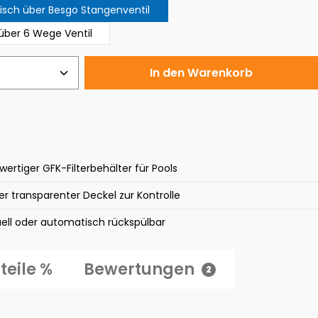
sch über Besgo Stangenventil
über 6 Wege Ventil
 Anzahl: Gib den gewünschten Wert ei
In den Warenkorb
ertiger GFK-Filterbehälter für Pools
r transparenter Deckel zur Kontrolle
ell oder automatisch rückspülbar
teile %
Bewertungen
2