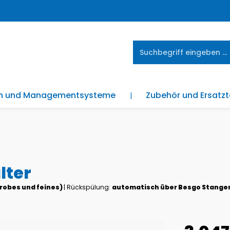
en und Managementsysteme
Zubehör und Ersatzt
lter
 grobes und feines)
|
Rückspülung:
automatisch über Besgo Stangen
Regulärer Pre