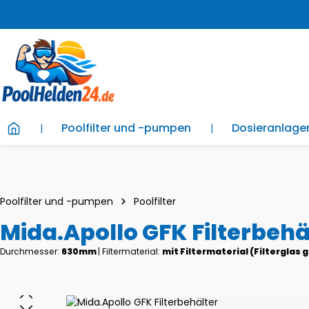
m Hauptinhalt springen
Zur Suche springen
Zur Hauptnavigation springen
Poolfilter und -pumpen
Dosieranlag
Poolfilter und -pumpen
Poolfilter
Mida.Apollo GFK Filterbehä
Durchmesser:
630mm
|
Filtermaterial:
mit Filtermaterial (Filterglas
Bildergalerie überspringen