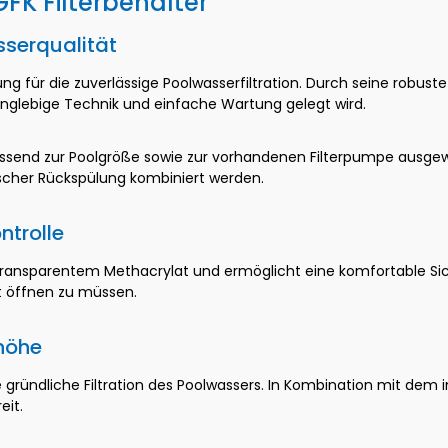
FK Filterbehälter"
sserqualität
ng für die zuverlässige Poolwasserfiltration. Durch seine robus
anglebige Technik und einfache Wartung gelegt wird.
passend zur Poolgröße sowie zur vorhandenen Filterpumpe ausgew
scher Rückspülung kombiniert werden.
ntrolle
sparentem Methacrylat und ermöglicht eine komfortable Sichtk
kt öffnen zu müssen.
thöhe
 gründliche Filtration des Poolwassers. In Kombination mit dem
eit.