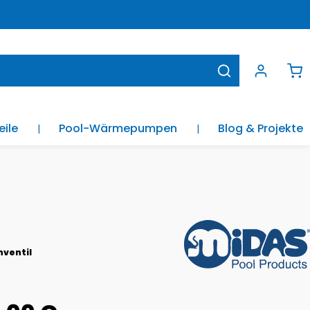
Wa
eile
Pool-Wärmepumpen
Blog & Projekte
ventil
is: