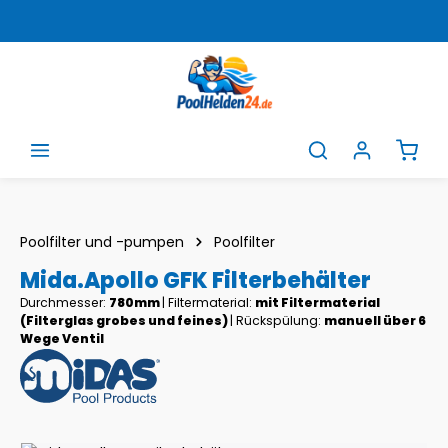
Zum Hauptinhalt springen
Ware
Poolfilter und -pumpen
Poolfilter
Mida.Apollo GFK Filterbehälter
Durchmesser:
780mm
|
Filtermaterial:
mit Filtermaterial
(Filterglas grobes und feines)
|
Rückspülung:
manuell über 6
Wege Ventil