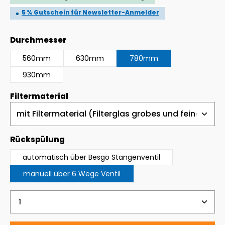
5 % Gutschein für Newsletter-Anmelder
auswählen
Durchmesser
560mm
630mm
780mm
930mm
auswählen
Filtermaterial
auswählen
Rückspülung
automatisch über Besgo Stangenventil
manuell über 6 Wege Ventil
Produkt Anzahl: Gib den gewünschten Wert ein 