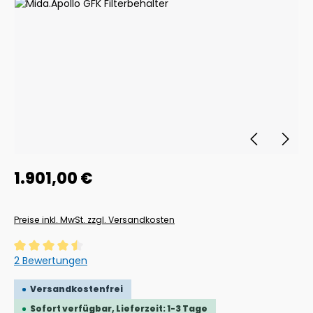
Bildergalerie überspringen
Regulärer Preis:
1.901,00 €
Preise inkl. MwSt. zzgl. Versandkosten
Durchschnittliche Bewertung von 4.5 von 5 Sternen
2 Bewertungen
Versandkostenfrei
Sofort verfügbar, Lieferzeit: 1-3 Tage