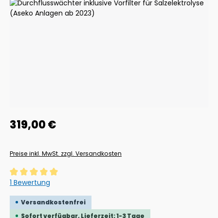
Bildergalerie überspringen
Regulärer Preis:
319,00 €
Preise inkl. MwSt. zzgl. Versandkosten
Durchschnittliche Bewertung von 5 von 5 Sternen
1 Bewertung
Versandkostenfrei
Sofort verfügbar, Lieferzeit: 1-3 Tage