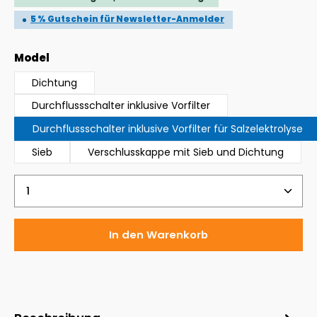
5 % Gutschein für Newsletter-Anmelder
auswählen
Model
Dichtung
Durchflussschalter inklusive Vorfilter
Durchflussschalter inklusive Vorfilter für Salzelektrolyse
Sieb
Verschlusskappe mit Sieb und Dichtung
Produkt Anzahl: Gib den gewünschten Wert ein 
In den Warenkorb