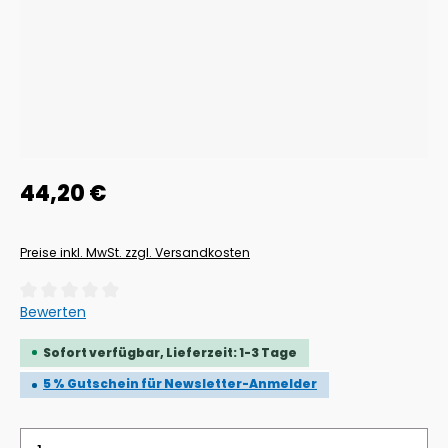
Regulärer Preis:
44,20 €
Preise inkl. MwSt. zzgl. Versandkosten
Durchschnittliche Bewertung von 0 von 5 Sternen
Bewerten
Sofort verfügbar, Lieferzeit: 1-3 Tage
5 % Gutschein für Newsletter-Anmelder
Produkt Anzahl: Gib den gewünschten Wert ein 