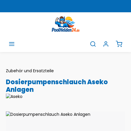
Zum Hauptinhalt springen
Ware
Zubehör und Ersatzteile
Dosierpumpenschlauch Aseko
Anlagen
Bildergalerie überspringen