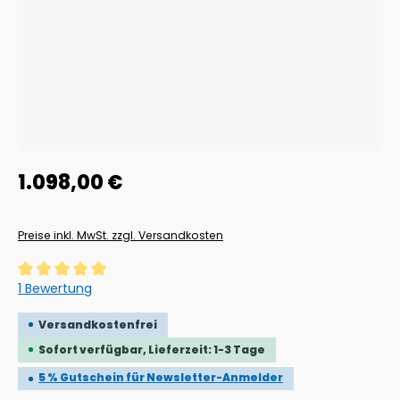
Regulärer Preis:
1.098,00 €
Preise inkl. MwSt. zzgl. Versandkosten
Durchschnittliche Bewertung von 5 von 5 Sternen
1 Bewertung
Versandkostenfrei
Sofort verfügbar, Lieferzeit: 1-3 Tage
5 % Gutschein für Newsletter-Anmelder