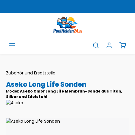
Zum Hauptinhalt springen
Ware
Zubehör und Ersatzteile
Aseko Long Life Sonden
Model:
Aseko Chlor Long Life Membran-Sonde aus Titan,
Silber und Edelstahl
Bildergalerie überspringen