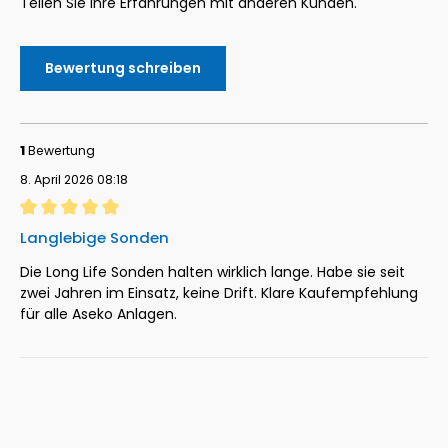
Teilen Sie Ihre Erfahrungen mit anderen Kunden.
Bewertung schreiben
1
Bewertung
8. April 2026 08:18
Bewertung mit 5 von 5 Sternen
Langlebige Sonden
Die Long Life Sonden halten wirklich lange. Habe sie seit
zwei Jahren im Einsatz, keine Drift. Klare Kaufempfehlung
für alle Aseko Anlagen.