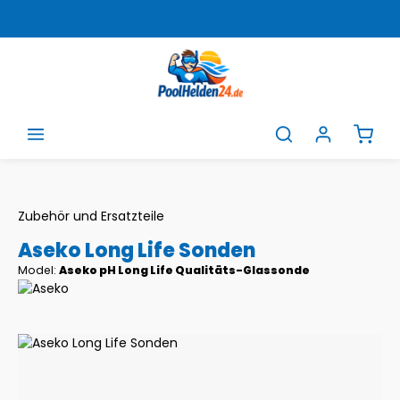
Zum Hauptinhalt springen
Ware
Zubehör und Ersatzteile
Aseko Long Life Sonden
Model:
Aseko pH Long Life Qualitäts-Glassonde
Bildergalerie überspringen