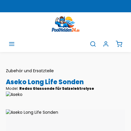
Zum Hauptinhalt springen
Ware
Zubehör und Ersatzteile
Aseko Long Life Sonden
Model:
Redox Glassonde für Salzelektrolyse
Bildergalerie überspringen