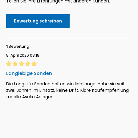
Teilen Sie Ihre Erfahrungen mit anderen Kunden.
Bewertung schreiben
1
Bewertung
8. April 2026 08:18
Bewertung mit 5 von 5 Sternen
Langlebige Sonden
Die Long Life Sonden halten wirklich lange. Habe sie seit
zwei Jahren im Einsatz, keine Drift. Klare Kaufempfehlung
für alle Aseko Anlagen.